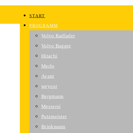
START
PROGRAMM
Volvo Radlader
Volvo Bagger
Hitachi
Merlo
Avant
weycor
Bergmann
Messersi
Putzmeister
Brinkmann