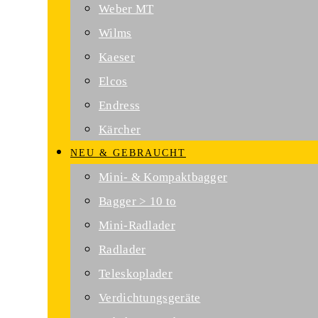
Weber MT
Wilms
Kaeser
Elcos
Endress
Kärcher
NEU & GEBRAUCHT
Mini- & Kompaktbagger
Bagger > 10 to
Mini-Radlader
Radlader
Teleskoplader
Verdichtungsgeräte